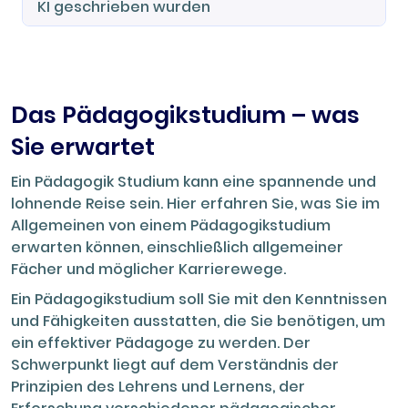
Writer Company zahlen Sie nur für den
KI geschrieben wurden
2 Wochen nach dem Liefertermin. Für
Haupttext. Das Inhalts-, Literatur- und
Alle von uns verfassten Texte sind Unikate,
Bachelorarbeiten, Masterarbeiten,
Abbildungsverzeichnis erhalten Sie
die von Menschen geschrieben werden. Der
Doktorarbeiten und Diplomarbeiten
kostenlos. Der Plagiatcheck ist ebenfalls in
KI-Einsatz ist unseren Autorinnen und
gewähren wir sogar eine 14 Tage Garantie.
den Kosten inbegriffen.
Autoren untersagt. Alle abgeschlossenen
Diese Garantie stellt sicher, dass unsere
Das Pädagogikstudium – was
Arbeiten unterliegen einer
Kunden mit dem Endprodukt zufrieden sind
Sie erwartet
Qualitätskontrolle, um sicherzustellen, dass
und bei Bedarf Änderungen vornehmen
sie Ihren Anforderungen entsprechen.
lassen können, um ihre Erwartungen zu
Ein Pädagogik Studium kann eine spannende und
Zusätzlich überprüft unser Korrektor Ihre
erfüllen.
lohnende Reise sein. Hier erfahren Sie, was Sie im
Arbeit. Um die Einzigartigkeit zu
Allgemeinen von einem Pädagogikstudium
gewährleisten, führen wir eine
erwarten können, einschließlich allgemeiner
Plagiatsprüfung durch und senden Ihnen
Fächer und möglicher Karrierewege.
kostenlos einen Bericht zusammen mit dem
fertigen Text zu.
Ein Pädagogikstudium soll Sie mit den Kenntnissen
und Fähigkeiten ausstatten, die Sie benötigen, um
ein effektiver Pädagoge zu werden. Der
Schwerpunkt liegt auf dem Verständnis der
Prinzipien des Lehrens und Lernens, der