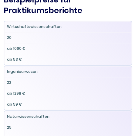
Praktikumsberichte
Pro
Wirtschaftswissenschaften
Fachbereich
Seitenzahl
Gesamtpreis
Seite
20
ab 1060 €
ab 53 €
Ingenieurwesen
22
ab 1298 €
ab 59 €
Naturwissenschaften
25