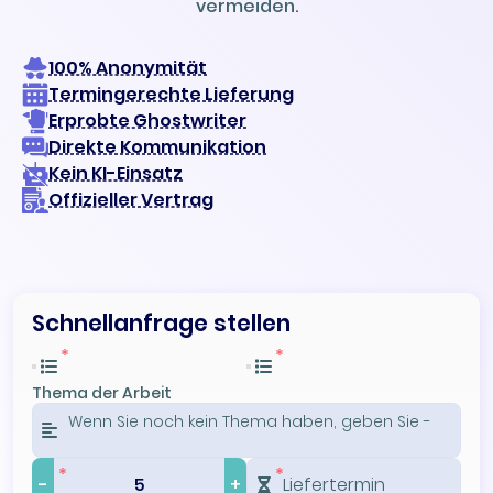
vermeiden.
100% Anonymität
Termingerechte Lieferung
Erprobte Ghostwriter
Direkte Kommunikation
Kein KI-Einsatz
Offizieller Vertrag
Schnellanfrage stellen
Thema der Arbeit
-
+