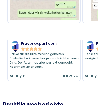
Provenexpert.com
Prov
Danke für die Hilfe. Wirklich geholfen.
Der Autor hat
Statistische Auswertungen sind nicht so mein
korrigiert! Vi
Ding. Der Autor hat alles perfekt gemacht.
Nochmals vielen Dank.
Anonym
11.11.2024
Anonym
Praktikumsberichte