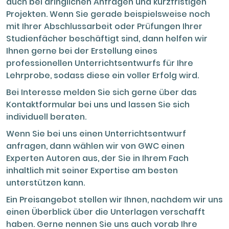
auch bei dringlichen Anfragen und kurzfristigen
Plagiatsprüfung durch und senden Ihnen
Projekten. Wenn Sie gerade beispielsweise noch
kostenlos einen Bericht zusammen mit dem
mit Ihrer Abschlussarbeit oder Prüfungen Ihrer
fertigen Text zu.
Studienfächer beschäftigt sind, dann helfen wir
Ihnen gerne bei der Erstellung eines
professionellen Unterrichtsentwurfs für Ihre
Lehrprobe, sodass diese ein voller Erfolg wird.
Bei Interesse melden Sie sich gerne über das
Kontaktformular bei uns und lassen Sie sich
individuell beraten.
Wenn Sie bei uns einen Unterrichtsentwurf
anfragen, dann wählen wir von GWC einen
Experten Autoren aus, der Sie in Ihrem Fach
inhaltlich mit seiner Expertise am besten
unterstützen kann.
Ein Preisangebot stellen wir Ihnen, nachdem wir uns
einen Überblick über die Unterlagen verschafft
haben. Gerne nennen Sie uns auch vorab Ihre